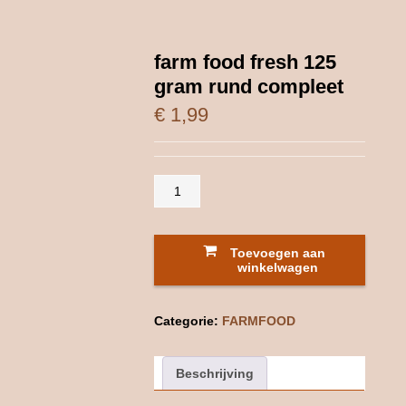
farm food fresh 125
gram rund compleet
€
1,99
farm
food
fresh
125
Toevoegen aan
gram
winkelwagen
rund
compleet
Categorie:
FARMFOOD
aantal
Beschrijving