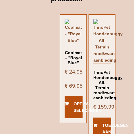
Coolmat
– “Royal
Blue”
€
24,95
InnoPet
Hondenbuggy
-
All-
€
69,95
Terrain
Prijsklasse:
rood/zwart
aanbieding
€ 24,95
OPTIES
tot
€
159,99
€ 69,95
SELECTEREN
Dit
TOEVOEGEN
product
AAN