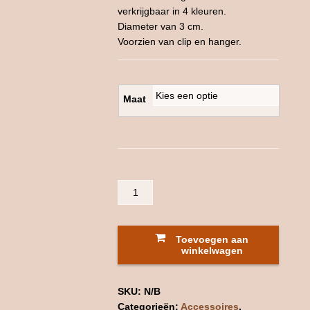
verkrijgbaar in 4 kleuren.
Diameter van 3 cm.
Voorzien van clip en hanger.
Maat
Lampje
voor
aan
de
Toevoegen aan
halsband
winkelwagen
aantal
SKU:
N/B
Categorieën:
Accessoires
,