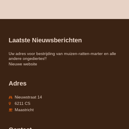
meerdere
variaties.
Deze
optie
kan
gekozen
Laatste Nieuwsberichten
worden
op
de
Uw adres voor bestrijding van muizen-ratten-marter en alle
andere ongediertes!!
productpagina
Nieuwe website
Adres
Nieuwstraat 14
6211 CS
Maastricht